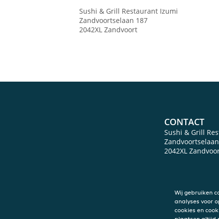
Sushi & Grill Restaurant Izumi
Zandvoortselaan 187
2042XL
Zandvoort
CONTACT
Sushi & Grill Re
Zandvoortselaan
2042XL
Zandvoor
Wij gebruiken c
analyses voor o
cookies en cook
plaatsen altijd