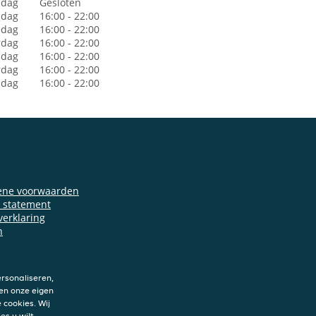
dag
Gesloten
sdag
16:00 - 22:00
dag
16:00 - 22:00
rdag
16:00 - 22:00
jdag
16:00 - 22:00
rdag
16:00 - 22:00
ndag
16:00 - 22:00
ene voorwaarden
y statement
verklaring
n
rsonaliseren,
en onze eigen
 cookies. Wij
es u wilt