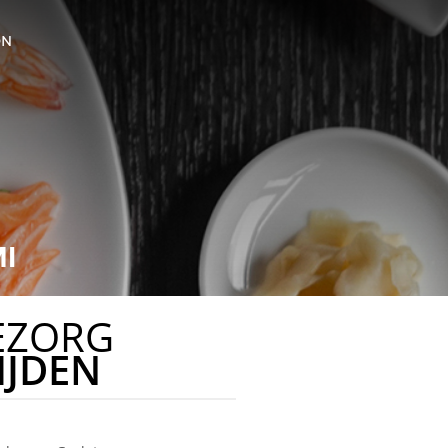
ON
I
EZORG
IJDEN