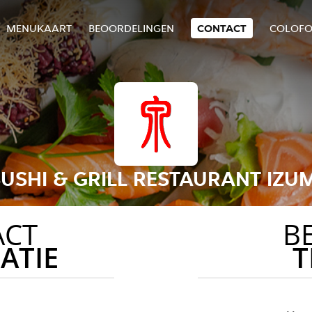
MENUKAART
BEOORDELINGEN
CONTACT
COLOF
USHI & GRILL RESTAURANT IZUM
ACT
B
ATIE
T